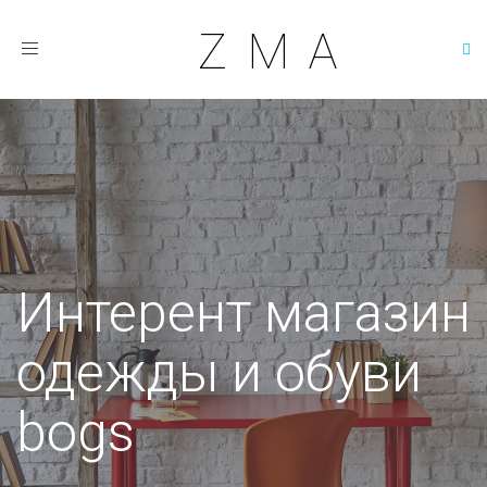
ZMA
Интерент
магазин
одежды
и
обуви
bogs
Интерент магазин
одежды и обуви
bogs