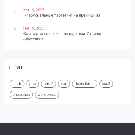
сен 19, 2025
Гиперлокальные таргетинг на премиум жк
сен 19, 2025
Жк с вертолентными площадками. Отличная
инвестиция
ноя 30, 2024
Инсоляция, солнечный калькулятор
Теги
дек 26, 2016
Ваш сайт удобен для пользователей?
modx
php
html5
vps
themeforest
css3
дек 26, 2016
Роль контента в раскрутке сайтов и привлечении
photoshop
wordpress
клиентов
дек 26, 2016
Мобильная версия сайта или адаптивный дизайн?